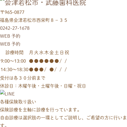
〒965-0877
福島県会津若松市西栄町８−３５
0242-27-1678
WEB 予約
WEB 予約
診療時間
月
火
水
木
金
土
日
祝
9:00～13:00
●
●
●
●
●
●
/
/
14:30～18:30
●
●
●
/
●
/
/
/
受付は各３０分前まで
休診日：木曜午後・土曜午後・日曜・祝日
各種保険取り扱い
保険診療を主軸に診療を行っています。
自由診療は選択肢の一環としてご説明し、ご希望の方に行いま
す。